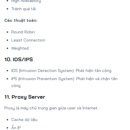
High Availability
Tránh quá tải
Các thuật toán:
Round Robin
Least Connection
Weighted
10. IDS/IPS
IDS (Intrusion Detection System): Phát hiện tấn công
IPS (Intrusion Prevention System): Phát hiện và chặn tấn
công
11. Proxy Server
Proxy là máy chủ trung gian giữa user và Internet.
Cache dữ liệu
Ẩn IP