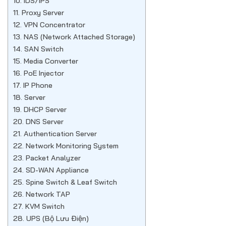
10. IDS/IPS
11. Proxy Server
12. VPN Concentrator
13. NAS (Network Attached Storage)
14. SAN Switch
15. Media Converter
16. PoE Injector
17. IP Phone
18. Server
19. DHCP Server
20. DNS Server
21. Authentication Server
22. Network Monitoring System
23. Packet Analyzer
24. SD-WAN Appliance
25. Spine Switch & Leaf Switch
26. Network TAP
27. KVM Switch
28. UPS (Bộ Lưu Điện)