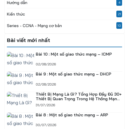
Hướng dẫn
4
Kiến thức
21
Series - CCNA - Mạng cơ bản
10
Bài viết mới nhất
Bài 10 : Một số giao thức mạng – ICMP
02/08/2026
Bài 9 : Một số giao thức mạng – DHCP
02/08/2026
Thiết Bị Mạng Là Gì? Tổng Hợp Đầy Đủ 30+
Thiết Bị Quan Trọng Trong Hệ Thống Mạng
Doanh Nghiệp
31/07/2026
Bài 8 : Một số giao thức mạng – ARP
30/07/2026