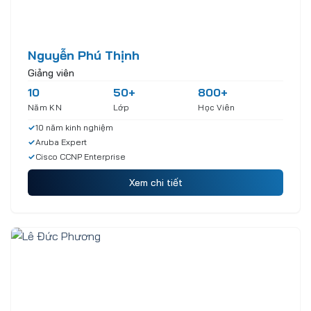
Nguyễn Phú Thịnh
Giảng viên
10
50+
800+
Năm KN
Lớp
Học Viên
✓
10 năm kinh nghiệm
✓
Aruba Expert
✓
Cisco CCNP Enterprise
Xem chi tiết