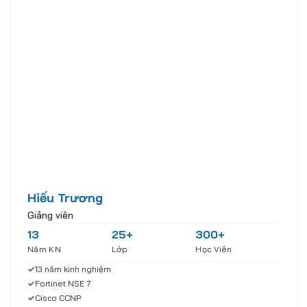
Hiếu Trương
Giảng viên
13
25+
300+
Năm KN
Lớp
Học Viên
✓
13 năm kinh nghiệm
✓
Fortinet NSE 7
✓
Cisco CCNP