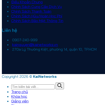
Điều Khoản Chung
Chính Sách Cung Cấp Dịch Vụ
Chính Sách Thanh Toán
Chính Sách Hủy/Hoàn Học Phí
Chính Sách Bảo Mật Thông Tin
Liên hệ
0907-240-999
kainguyen@kainetworks.vn
270a Lý Thường Kiệt, phường 14, quận 10, TP.HCM
Copyright 2026 ©
KaiNetworks
Trang chủ
Khóa học
Giảng viên