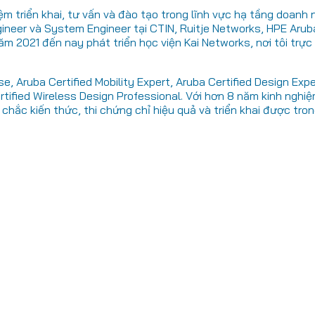
 triển khai, tư vấn và đào tạo trong lĩnh vực hạ tầng doanh ng
ineer và System Engineer tại CTIN, Ruitje Networks, HPE Aruba
ăm 2021 đến nay phát triển học viện Kai Networks, nơi tôi tr
e, Aruba Certified Mobility Expert, Aruba Certified Design Ex
rtified Wireless Design Professional. Với hơn 8 năm kinh nghi
hắc kiến thức, thi chứng chỉ hiệu quả và triển khai được tro