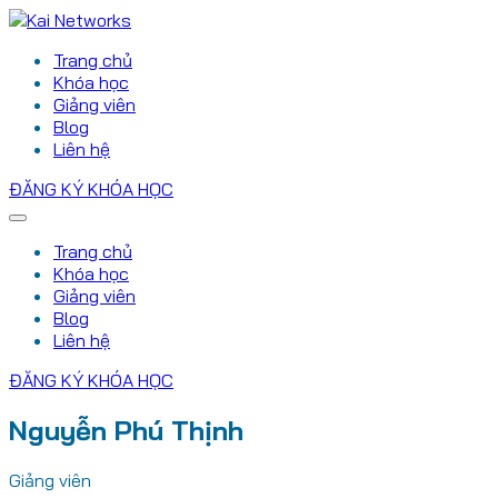
Bỏ
qua
Trang chủ
nội
Khóa học
dung
Giảng viên
Blog
Liên hệ
ĐĂNG KÝ KHÓA HỌC
Trang chủ
Khóa học
Giảng viên
Blog
Liên hệ
ĐĂNG KÝ KHÓA HỌC
Nguyễn Phú Thịnh
Giảng viên