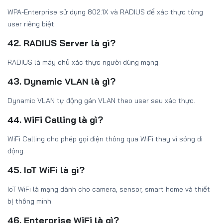
WPA-Enterprise sử dụng 802.1X và RADIUS để xác thực từng
user riêng biệt.
42. RADIUS Server là gì?
RADIUS là máy chủ xác thực người dùng mạng.
43. Dynamic VLAN là gì?
Dynamic VLAN tự động gán VLAN theo user sau xác thực.
44. WiFi Calling là gì?
WiFi Calling cho phép gọi điện thông qua WiFi thay vì sóng di
động.
45. IoT WiFi là gì?
IoT WiFi là mạng dành cho camera, sensor, smart home và thiết
bị thông minh.
46. Enterprise WiFi là gì?