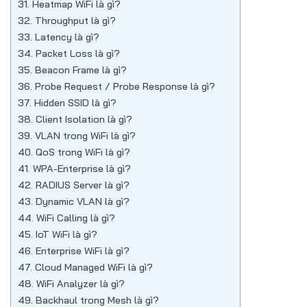
31. Heatmap WiFi là gì?
32. Throughput là gì?
33. Latency là gì?
34. Packet Loss là gì?
35. Beacon Frame là gì?
36. Probe Request / Probe Response là gì?
37. Hidden SSID là gì?
38. Client Isolation là gì?
39. VLAN trong WiFi là gì?
40. QoS trong WiFi là gì?
41. WPA-Enterprise là gì?
42. RADIUS Server là gì?
43. Dynamic VLAN là gì?
44. WiFi Calling là gì?
45. IoT WiFi là gì?
46. Enterprise WiFi là gì?
47. Cloud Managed WiFi là gì?
48. WiFi Analyzer là gì?
49. Backhaul trong Mesh là gì?