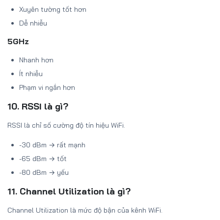
Xuyên tường tốt hơn
Dễ nhiễu
5GHz
Nhanh hơn
Ít nhiễu
Phạm vi ngắn hơn
10. RSSI là gì?
RSSI là chỉ số cường độ tín hiệu WiFi.
-30 dBm → rất mạnh
-65 dBm → tốt
-80 dBm → yếu
11. Channel Utilization là gì?
Channel Utilization là mức độ bận của kênh WiFi.