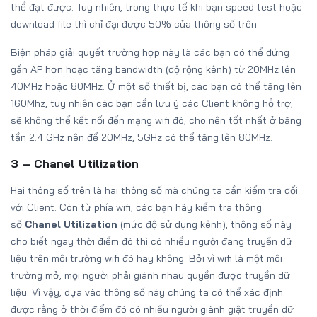
thể đạt được. Tuy nhiên, trong thực tế khi bạn speed test hoặc
download file thì chỉ đại được 50% của thông số trên.
Biện pháp giải quyết trường hợp này là các bạn có thể đứng
gần AP hơn hoặc tăng bandwidth (độ rộng kênh) từ 20MHz lên
40MHz hoặc 80MHz. Ở một số thiết bị, các bạn có thể tăng lên
160Mhz, tuy nhiên các bạn cần lưu ý các Client không hỗ trợ,
sẽ không thể kết nối đến mạng wifi đó, cho nên tốt nhất ở băng
tần 2.4 GHz nên để 20MHz, 5GHz có thể tăng lên 80MHz.
3 – Chanel Utilization
Hai thông số trên là hai thông số mà chúng ta cần kiểm tra đối
với Client. Còn từ phía wifi, các bạn hãy kiểm tra thông
số
Chanel Utilization
(mức độ sử dụng kênh), thông số này
cho biết ngay thời điểm đó thì có nhiều người đang truyền dữ
liệu trên môi trường wifi đó hay không. Bởi vì wifi là một môi
trường mở, mọi người phải giành nhau quyền được truyền dữ
liệu. Vì vậy, dựa vào thông số này chúng ta có thể xác định
được rằng ở thời điểm đó có nhiều người giành giật truyền dữ