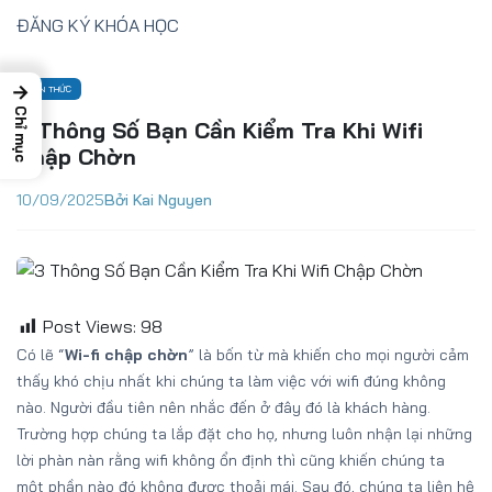
ĐĂNG KÝ KHÓA HỌC
→
KIẾN THỨC
Chỉ mục
3 Thông Số Bạn Cần Kiểm Tra Khi Wifi
Chập Chờn
10/09/2025
Bởi Kai Nguyen
Post Views:
98
Có lẽ “
Wi-fi chập chờn
” là bốn từ mà khiến cho mọi người cảm
thấy khó chịu nhất khi chúng ta làm việc với wifi đúng không
nào. Người đầu tiên nên nhắc đến ở đây đó là khách hàng.
Trường hợp chúng ta lắp đặt cho họ, nhưng luôn nhận lại những
lời phàn nàn rằng wifi không ổn định thì cũng khiến chúng ta
một phần nào đó không được thoải mái. Sau đó, chúng ta liên hệ