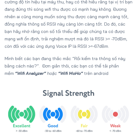
cường độ tín hiệu tại máy thu, hay có thể hiểu rằng tại vị trí bạn
đang đứng thì sóng wifi thu được có mạnh hay không. Đương
nhiên ai cũng mong muốn sóng thu được càng mạnh càng tốt,
đồng nghĩa thông số RSSI này càng lớn càng tốt. Do đó, các
bạn hãy nhớ rằng con số tối thiểu để giúp chúng ta có được
mạng wifi ổn định, trải nghiệm mượt mà đó là RSSI >= -70dBm,
còn đối với các ứng dụng Voice IP là RSSI >=-67dBm.
Mình biết các bạn đang thắc mắc “Rồi kiểm tra thông số này
bằng cách nào?”. Đơn giản thôi, các bạn có thể tải phần
mềm
“Wifi Analyzer”
hoặc
“Wifi MoHo”
trên android