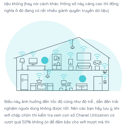
liệu không (hay nói cách khác thông số này càng cao thì đồng
nghĩa ở đó đang có rất nhiều giành quyền truyền dữ liệu).
Điều này ảnh hưởng đến tốc độ cũng như độ trễ , dẫn đến trải
nghiệm người dùng không được tốt. Nên các bạn hãy lưu ý, khi
wifi chập chờn thì kiểm tra xem con số Chanel Utilization có
vượt quá 50% không (vì để đảm bảo cho wifi mượt mà thì