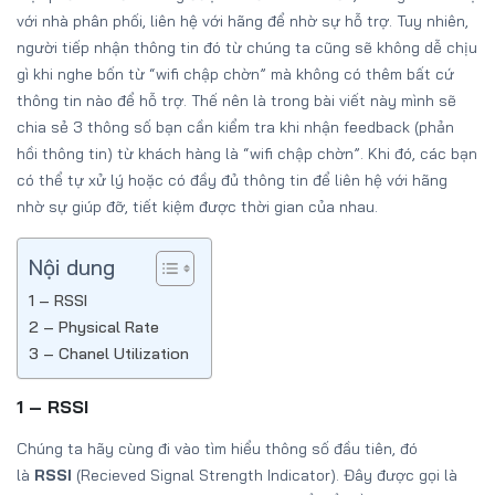
với nhà phân phối, liên hệ với hãng để nhờ sự hỗ trợ. Tuy nhiên,
người tiếp nhận thông tin đó từ chúng ta cũng sẽ không dễ chịu
gì khi nghe bốn từ “wifi chập chờn” mà không có thêm bất cứ
thông tin nào để hỗ trợ. Thế nên là trong bài viết này mình sẽ
chia sẻ 3 thông số bạn cần kiểm tra khi nhận feedback (phản
hồi thông tin) từ khách hàng là “wifi chập chờn”. Khi đó, các bạn
có thể tự xử lý hoặc có đầy đủ thông tin để liên hệ với hãng
nhờ sự giúp đỡ, tiết kiệm được thời gian của nhau.
Nội dung
1 – RSSI
2 – Physical Rate
3 – Chanel Utilization
1 – RSSI
Chúng ta hãy cùng đi vào tìm hiểu thông số đầu tiên, đó
là
RSSI
(Recieved Signal Strength Indicator). Đây được gọi là