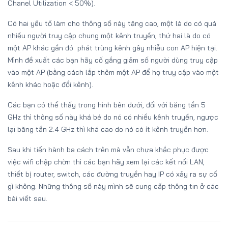
Chanel Utilization < 50%).
Có hai yếu tố làm cho thông số này tăng cao, một là do có quá
nhiều người truy cập chung một kênh truyền, thứ hai là do có
một AP khác gần đó phát trùng kênh gây nhiễu con AP hiện tại.
Mình đề xuất các bạn hãy cố gắng giảm số người dùng truy cập
vào một AP (bằng cách lắp thêm một AP để họ truy cập vào một
kênh khác hoặc đổi kênh).
Các bạn có thể thấy trong hình bên dưới, đối với băng tần 5
GHz thì thông số này khá bé do nó có nhiều kênh truyền, ngược
lại băng tần 2.4 GHz thì khá cao do nó có ít kênh truyền hơn.
Sau khi tiến hành ba cách trên mà vẫn chưa khắc phục được
việc wifi chập chờn thì các bạn hãy xem lại các kết nối LAN,
thiết bị router, switch, các đường truyền hay IP có xảy ra sự cố
gì không. Những thông số này mình sẽ cung cấp thông tin ở các
bài viết sau.